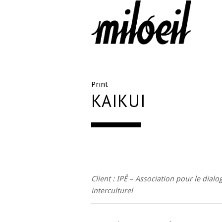
Print
KAIKUI
Client : IPÊ – Association pour le dialo
interculturel