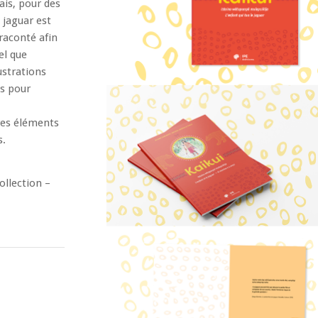
ais, pour des
e jaguar est
raconté afin
el que
ustrations
es pour
tres éléments
s.
collection –